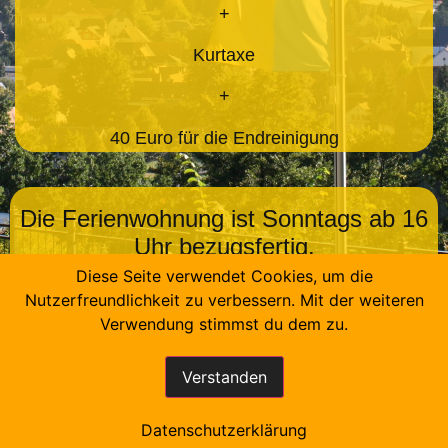
+
Kurtaxe
+
40 Euro für die Endreinigung
Die Ferienwohnung ist Sonntags ab 16
Uhr bezugsfertig.
Diese Seite verwendet Cookies, um die
Nutzerfreundlichkeit zu verbessern. Mit der weiteren
Verwendung stimmst du dem zu.
Verstanden
Anreise
Impressum
Datenschutz
Kontakt
© Gärtnerglück - All rights reserved
Datenschutzerklärung