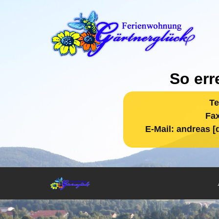
So err
Te
Fax
E-Mail:
andreas [d