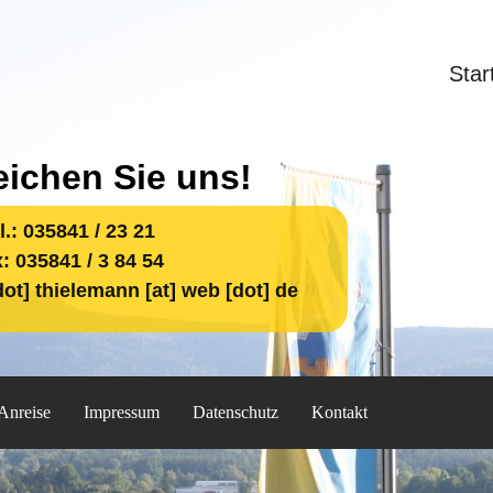
Star
eichen Sie uns!
l.: 035841 / 23 21
: 035841 / 3 84 54
ot] thielemann [at] web [dot] de
Anreise
Impressum
Datenschutz
Kontakt