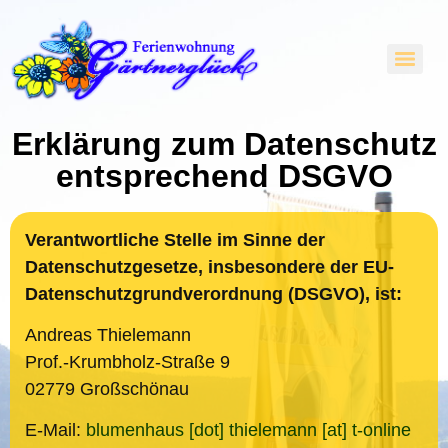
Erklärung zum Datenschutz
entsprechend DSGVO
Verantwortliche Stelle im Sinne der
Datenschutz­gesetze, insbe­sondere der EU-
Daten­schutz­grund­verord­nung (DSGVO), ist:
Andreas
Thielemann
Prof.-Krumbholz-Straße 9
02779 Großschönau
E-Mail:
blumenhaus [dot] thielemann [at] t-online